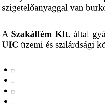
szigetelőanyaggal van burk
A
Szakálfém Kft.
által gyá
UIC
üzemi és szilárdsági k