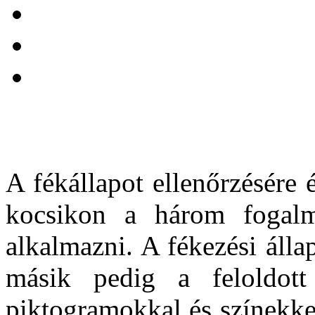
A fékállapot ellenőrzésére é
kocsikon a három fogalmú
alkalmazni. A fékezési álla
másik pedig a feloldott 
piktogramokkal és színekkel