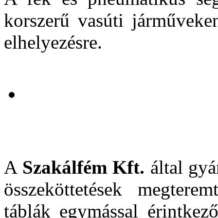
korszerű vasúti járműveke
elhelyezésre.
A
Szakálfém Kft.
által gyá
összeköttetések megterem
táblák egymással érintkező