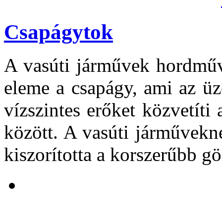
Csapágytok
A vasúti járművek hordműv
eleme a csapágy, ami az ü
vízszintes erőket közvetíti
között. A vasúti járművekn
kiszorította a korszerűbb g