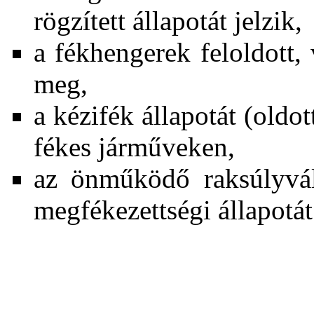
rögzített állapotát jelzik,
a fékhengerek feloldott, 
meg,
a kézifék állapotát (oldot
fékes járműveken,
az önműködő raksúlyvált
megfékezettségi állapotát