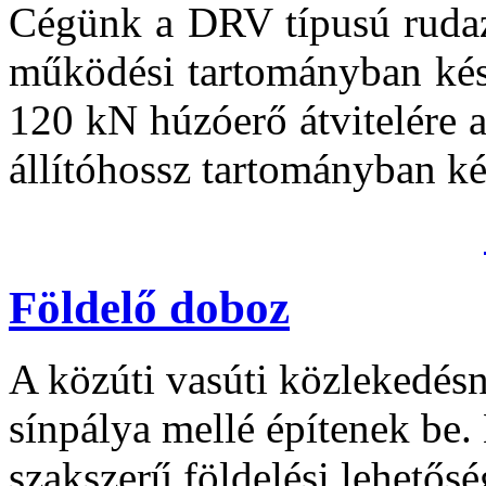
Cégünk a DRV típusú rudaza
működési tartományban kés
120 kN húzóerő átvitelére 
állítóhossz tartományban ké
Földelő doboz
A közúti vasúti közlekedésn
sínpálya mellé építenek be. 
szakszerű földelési lehetősé