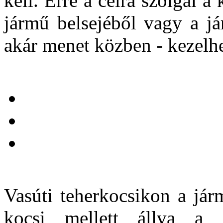
kell. Erre a célra szolgál a
jármű belsejéből vagy a já
akár menet közben - kezelh
Vasúti teherkocsikon a jár
kocsi mellett állva a f