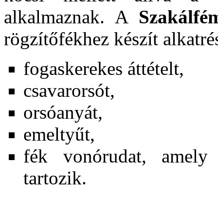
alkalmaznak. A
Szakálfé
rögzítőfékhez készít alkatré
fogaskerekes áttételt,
csavarorsót,
orsóanyát,
emeltyűt,
fék vonórudat, amely
tartozik.