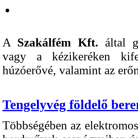
A
Szakálfém Kft.
által 
vagy a kézikeréken kifej
húzóerővé, valamint az erőm
Tengelyvég földelő ber
Többségében az elektromos 