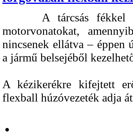
A tárcsás fékkel fels
motorvonatokat, amennyib
nincsenek ellátva – éppen 
a jármű belsejéből kezelhető
A kézikerékre kifejtett e
flexball húzóvezeték adja á