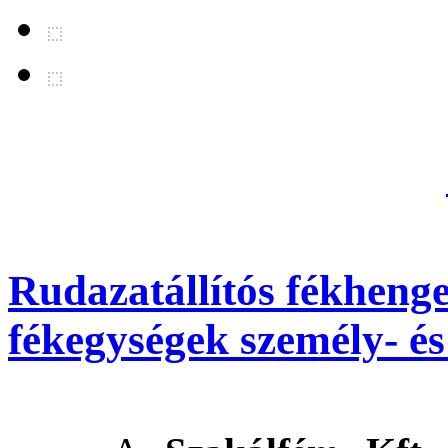
Rudazatállítós fékhenger
fékegységek személy- é