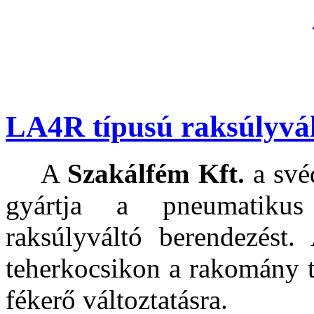
LA4R típusú raksúlyvá
A
Szakálfém Kft.
a sv
gyártja a pneumatikus
raksúlyváltó berendezést.
teherkocsikon a rakomány 
fékerő változtatásra.