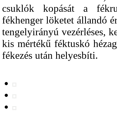
csuklók kopását a fékru
fékhenger löketet állandó é
tengelyirányú vezérléses, 
kis mértékű féktuskó hézag
fékezés után helyesbíti.