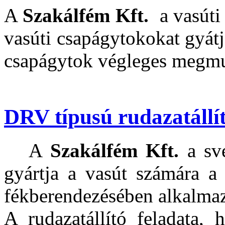
A
Szakálfém Kft.
a vasúti
vasúti csapágytokokat gyátj
csapágytok végleges megmu
DRV típusú rudazatállí
A
Szakálfém Kft.
a s
gyártja a vasút számára a
fékberendezésében alkalmazo
A rudazatállító feladata,