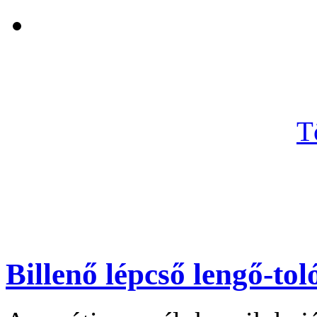
T
Billenő lépcső lengő-tol