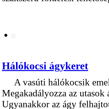
Hálókocsi ágykeret
A vasúti hálókocsik emele
Megakadályozza az utasok ág
Ugyanakkor az ágy felhajtot