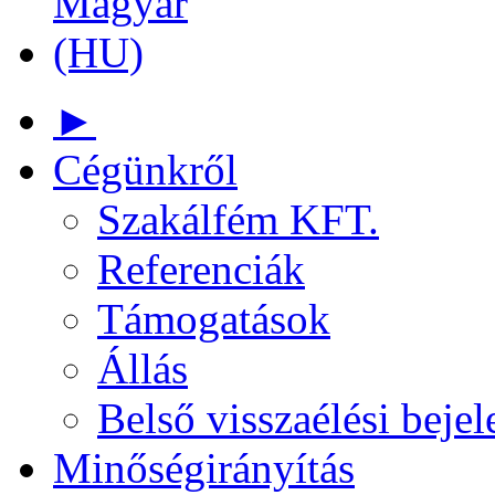
►
Cégünkről
Szakálfém KFT.
Referenciák
Támogatások
Állás
Belső visszaélési bejel
Minőségirányítás