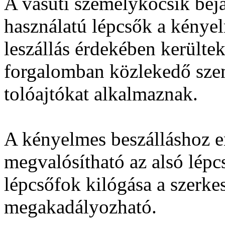
A vasúti személykocsik bejár
használatú lépcsők a kényel
leszállás érdekében kerültek
forgalomban közlekedő sze
tolóajtókat alkalmaznak.
A kényelmes beszálláshoz e
megvalósítható az alsó lépcs
lépcsőfok kilógása a szerke
megakadályozható.