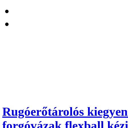
Rugóerőtárolós kiegyenl
forgóvázak flexball kéz