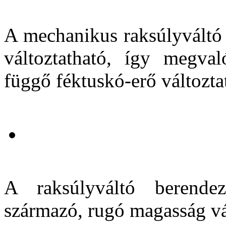
A mechanikus raksúlyváltó s
változtatható, így megva
függő féktuskó-erő változta
A raksúlyváltó berende
származó, rugó magasság vált