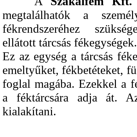
A
Szakálfém Kft.
megtalálhatók a személ
fékrendszeréhez szüksége
ellátott tárcsás fékegységek.
Ez az egység a tárcsás fék
emeltyűket, fékbetéteket, f
foglal magába. Ezekkel a f
a féktárcsára adja át. Az
kialakítani.