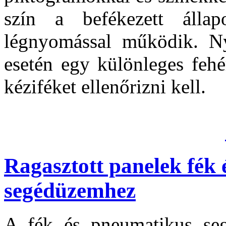
szín a befékezett állap
légnyomással működik. Nyo
esetén egy különleges fehé
kéziféket ellenőrizni kell.
Ragasztott panelek fék
segédüzemhez
A fék és pneumatikus se