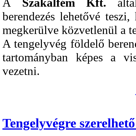
A
Szakálfém Kft.
által
berendezés lehetővé teszi,
megkerülve közvetlenül a te
A tengelyvég földelő bere
tartományban képes a vi
vezetni.
Tengelyvégre szerelhető