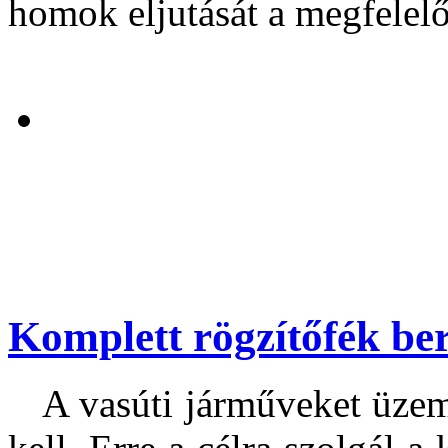
homok eljutását a megfelelő
Komplett rögzítőfék be
A vasúti járműveket üzembe