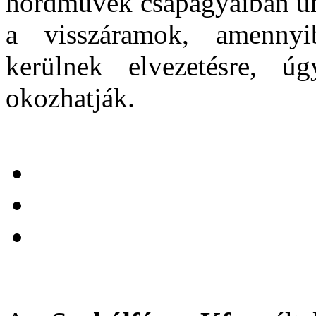
hordművek csapágyaiban ún
a visszáramok, amennyi
kerülnek elvezetésre, ú
okozhatják.