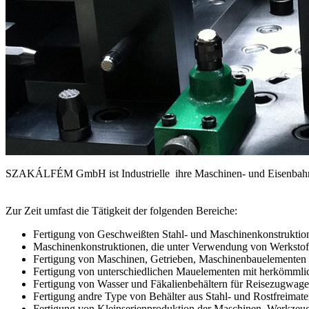
SZAKÁLFÉM GmbH ist Industrielle ihre Maschinen- und Eisenbahn Ersa
Zur Zeit umfast die Tätigkeit der folgenden Bereiche:
Fertigung von Geschweißten Stahl- und Maschinenkonstruktion
Maschinenkonstruktionen, die unter Verwendung von Werkstoffe
Fertigung von Maschinen, Getrieben, Maschinenbauelementen i
Fertigung von unterschiedlichen Mauelementen mit herkömml
Fertigung von Wasser und Fäkalienbehältern für Reisezugwagen
Fertigung andre Type von Behälter aus Stahl- und Rostfreimater
Fertigung von Kleinserienproduktion der Maschinen, Werkzeug