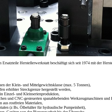
tzteile Herstellerwerkstatt beschäftigt sich seit 1974 mit der Herst
en der Klein- und Mittelgewichtsklasse (max. 5 Tonnen),
n erhöhter Streckgrenze hergestellt werden,
n Einzel- und Kleinserienproduktion,
ichen und CNC-gesteuerten spanabhebenden Werkzeugmaschinen und B
 aus rostfreien Materialen,
ialen (z Bs. Ölbehälter für hydraulische Pumpeinheit),
en, Geräten von der Planungsarbeit bis der Übergabe.