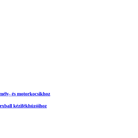
zemély- és motorkocsikhoz
lexball kézifékhúzóihoz