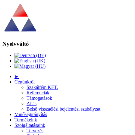
Nyelvváltó
►
Cégünkről
Szakálfém KFT.
Referenciák
Támogatások
Állás
Belső visszaélési bejelentési szabályzat
Minőségirányítás
Termékeink
Szolgáltatásaink
Tervezés