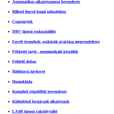
Automatikus alkatrészmosó berendezés
Billenő lépcső lengő-tolóajtóhoz
Csapágytok
DRV típusú rudazatállító
Egyéb termékek, eszközök gyártása megrendelésre
Fékbetét tartó - megmunkáló készülék
Földelő doboz
Hálókocsi ágykeret
Homokláda
Komplett rögzítőfék berendezés
Különböző forgácsolt alkatrészek
LA4R típusú raksúlyváltó