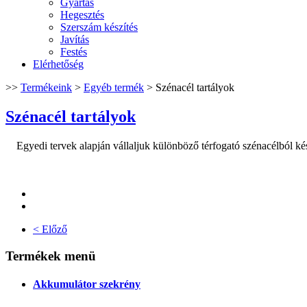
Gyártás
Hegesztés
Szerszám készítés
Javítás
Festés
Elérhetőség
>>
Termékeink
>
Egyéb termék
>
Szénacél tartályok
Szénacél tartályok
Egyedi tervek alapján vállaljuk különböző térfogató szénacélból készí
< Előző
Termékek menü
Akkumulátor szekrény