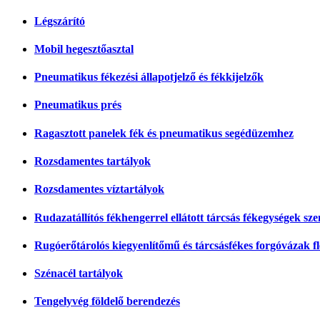
Légszárító
Mobil hegesztőasztal
Pneumatikus fékezési állapotjelző és fékkijelzők
Pneumatikus prés
Ragasztott panelek fék és pneumatikus segédüzemhez
Rozsdamentes tartályok
Rozsdamentes víztartályok
Rudazatállítós fékhengerrel ellátott tárcsás fékegységek s
Rugóerőtárolós kiegyenlítőmű és tárcsásfékes forgóvázak f
Szénacél tartályok
Tengelyvég földelő berendezés