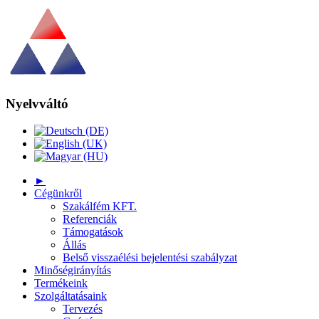
Nyelvváltó
►
Cégünkről
Szakálfém KFT.
Referenciák
Támogatások
Állás
Belső visszaélési bejelentési szabályzat
Minőségirányítás
Termékeink
Szolgáltatásaink
Tervezés