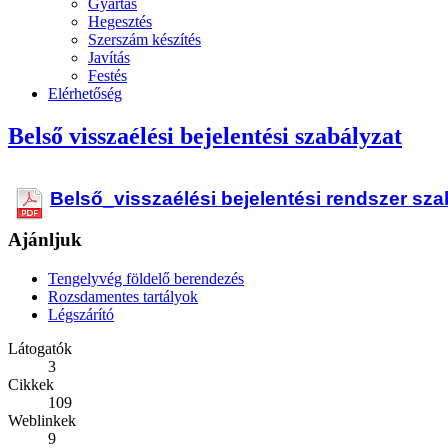
Gyártás
Hegesztés
Szerszám készítés
Javítás
Festés
Elérhetőség
Belső visszaélési bejelentési szabályzat
Belső_visszaélési bejelentési rendszer sza
Ajánljuk
Tengelyvég földelő berendezés
Rozsdamentes tartályok
Légszárító
Látogatók
3
Cikkek
109
Weblinkek
9