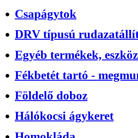
Csapágytok
DRV típusú rudazatállí
Egyéb termékek, eszköz
Fékbetét tartó - megmu
Földelő doboz
Hálókocsi ágykeret
Homokláda