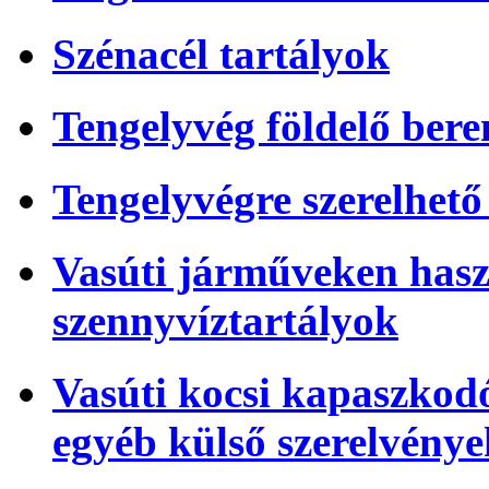
Szénacél tartályok
Tengelyvég földelő bere
Tengelyvégre szerelhető
Vasúti járműveken hasz
szennyvíztartályok
Vasúti kocsi kapaszkod
egyéb külső szerelvénye