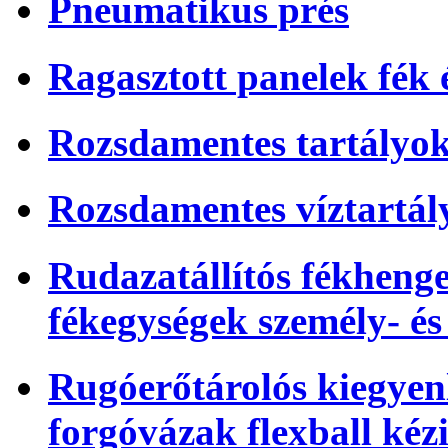
Pneumatikus prés
Ragasztott panelek fék
Rozsdamentes tartályo
Rozsdamentes víztartál
Rudazatállítós fékhenger
fékegységek személy- é
Rugóerőtárolós kiegyenl
forgóvázak flexball kéz