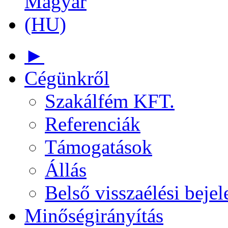
►
Cégünkről
Szakálfém KFT.
Referenciák
Támogatások
Állás
Belső visszaélési bejel
Minőségirányítás