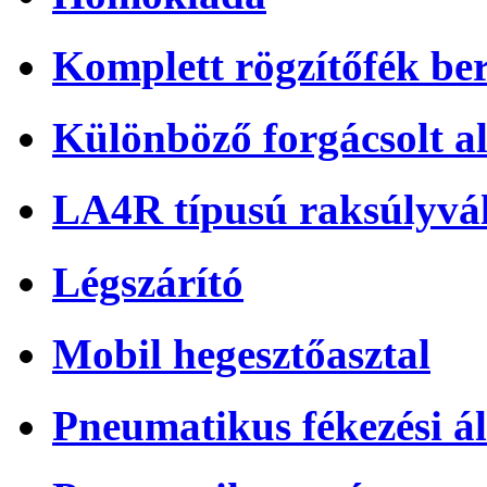
Komplett rögzítőfék be
Különböző forgácsolt a
LA4R típusú raksúlyvá
Légszárító
Mobil hegesztőasztal
Pneumatikus fékezési ál